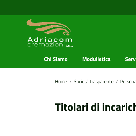
Vai ai contenuti
Vai al menu di navigazione
Vai al footer
Chi Siamo
Modulistica
Servi
Home
/
Società trasparente
/
Persona
Titolari di incaric