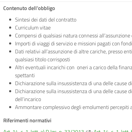
Contenuto dell’obbligo
Sintesi dei dati del contratto
Curriculum vitae
Compensi di qualsiasi natura connessi all’assunzione d
Importi di viaggi di servizio e missioni pagati con fondi
Dati relativi all’assunzione di altre cariche, presso enti
qualsiasi titolo corrisposti
Altri eventuali incarichi con oneri a carico della fina
spettanti
Dichiarazione sulla insussistenza di una delle cause di 
Dichiarazione sulla insussistenza di una delle cause d
dell’incarico
Ammontare complessivo degli emolumenti percepiti a 
Riferimenti normativi
Art. 14, c. 1, lett. a) D.lgs. n. 33/2013
;
Art. 14, c. 1, lett