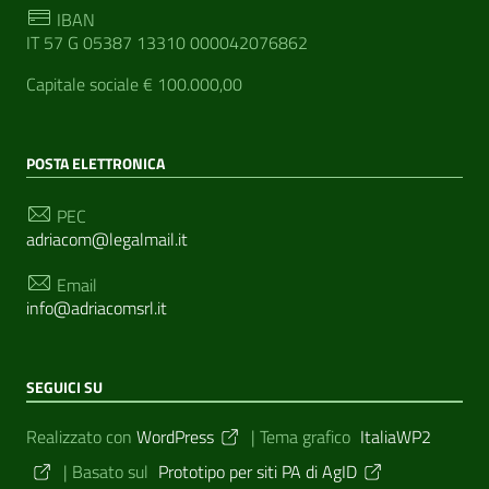
IBAN
IT 57 G 05387 13310 000042076862
Capitale sociale € 100.000,00
POSTA ELETTRONICA
PEC
adriacom@legalmail.it
Email
info@adriacomsrl.it
SEGUICI SU
Sezione Link Utili
Realizzato con
WordPress
|
Tema grafico
ItaliaWP2
| Basato sul
Prototipo per siti PA di AgID