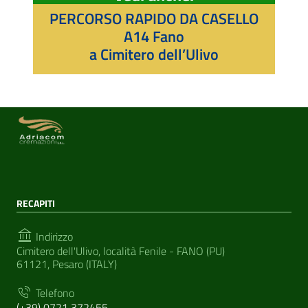
PERCORSO RAPIDO DA CASELLO
A14 Fano
a Cimitero dell’Ulivo
RECAPITI
Indirizzo
Cimitero dell'Ulivo, località Fenile - FANO (PU)
61121, Pesaro (ITALY)
Telefono
(+39) 0721 372455