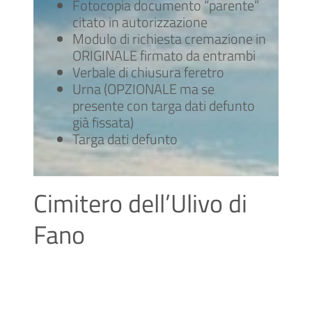
Fotocopia documento “parente”
citato in autorizzazione
Modulo di richiesta cremazione in
ORIGINALE firmato da entrambi
Verbale di chiusura feretro
Urna (OPZIONALE ma se
presente con targa dati defunto
già fissata)
Targa dati defunto
Cimitero dell’Ulivo di
Fano