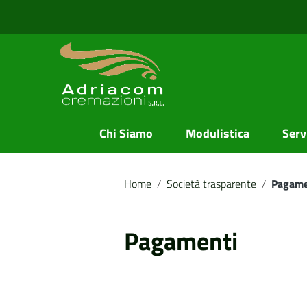
Vai ai contenuti
Vai al menu di navigazione
Vai al footer
Chi Siamo
Modulistica
Servi
Home
/
Società trasparente
/
Pagame
Pagamenti